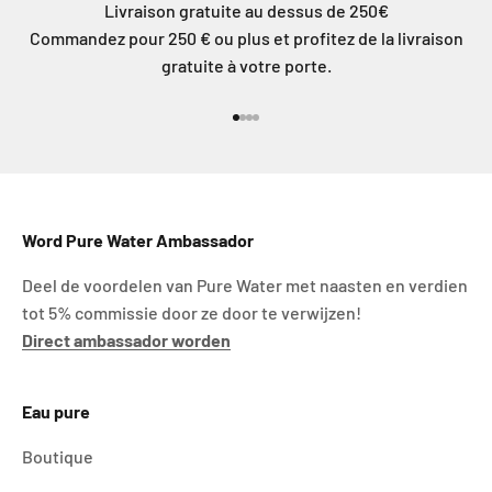
Livraison gratuite au dessus de 250€
Commandez pour 250 € ou plus et profitez de la livraison
gratuite à votre porte.
Aller à l'élément 1
Aller à l'élément 2
Aller à l'élément 3
Aller à l'élément 4
Word Pure Water Ambassador
Deel de voordelen van Pure Water met naasten en verdien
tot 5% commissie door ze door te verwijzen!
Direct ambassador worden
Eau pure
Boutique