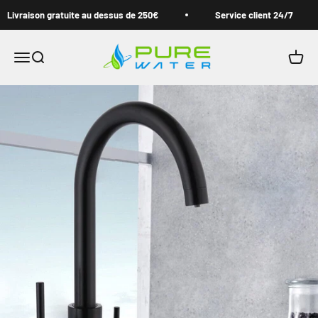
Passer au contenu
Livraison gratuite au dessus de 250€
Service client 24/7
Pure Water Filter
Ouvrir la navigation
Ouvrir la recherche
Voir l